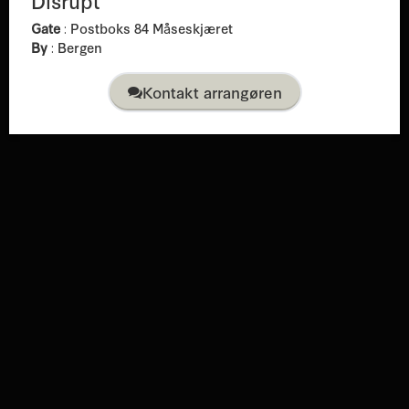
Disrupt
Gate
:
Postboks 84 Måseskjæret
By
:
Bergen
Kontakt arrangøren